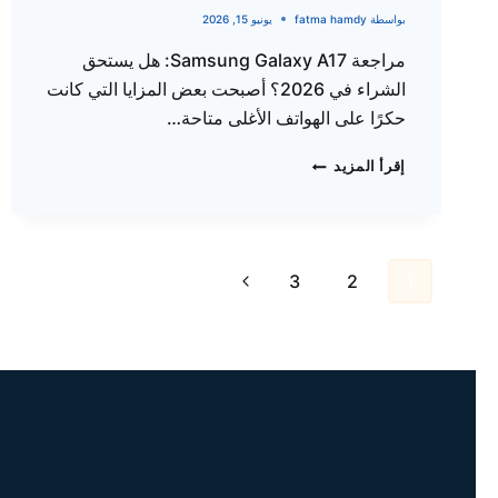
الكاميرا
بواسطة
fatma hamdy
يونيو 15, 2026
والعيوب
مراجعة Samsung Galaxy A17: هل يستحق
كاملة
الشراء في 2026؟ أصبحت بعض المزايا التي كانت
حكرًا على الهواتف الأغلى متاحة…
مراجعة
إقرأ المزيد
SAMSUNG
GALAXY
A17:
هل
تنقل
يستحق
الصفحة
3
2
1
الشراء
الصفحة
التالية
في
2026؟