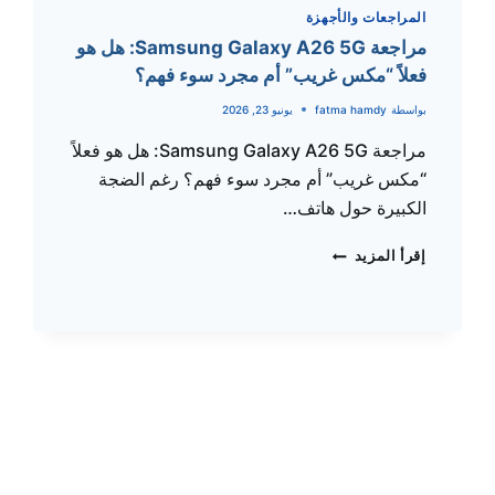
مصر
المراجعات والأجهزة
والسعودية
مراجعة Samsung Galaxy A26 5G: هل هو
اليوم
فعلاً “مكس غريب” أم مجرد سوء فهم؟
(تحديث
يوليو
بواسطة
fatma hamdy
يونيو 23, 2026
2026)
مراجعة Samsung Galaxy A26 5G: هل هو فعلاً
“مكس غريب” أم مجرد سوء فهم؟ رغم الضجة
الكبيرة حول هاتف…
مراجعة
إقرأ المزيد
SAMSUNG
GALAXY
A26
5G:
هل
هو
فعلاً
“مكس
غريب”
أم