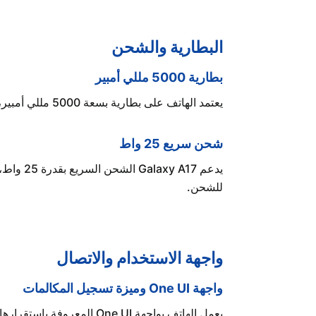
البطارية والشحن
بطارية 5000 مللي أمبير
يعتمد الهاتف على بطارية بسعة 5000 مللي أمبير، ومع كفاءة المعالج وشاشة Super AMOLED، يستطيع تقديم يوم كامل من الاستخدام المتنوع دون صعوبة.
شحن سريع 25 واط
يدعم 17
للشحن.
واجهة الاستخدام والاتصال
واجهة One UI وميزة تسجيل المكالمات
يعمل الهاتف بواجهة One UI المعروفة باستقرارها وسهولة استخدامها، مع دعم ميزة تسجيل المكالمات بشكل مدمج بحسب المنطقة التي يتوفر فيها الهاتف.