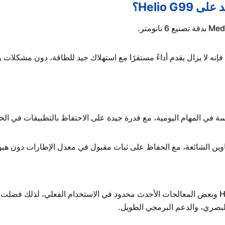
Helio G؟
رغم استخدامه في أجيال سابقة مثل A15 وA16، فإنه لا يزال يقدم أداءً مستقرًا مع استهلاك جيد للط
عناوين الشائعة، مع الحفاظ على ثبات مقبول في معدل الإطارات دون هبو
تشير بعض التحليلات إلى أن الفارق بين Helio G99 وبعض المعالجات الأحدث محدود في الاستخدام ال
لبصري، والدعم البرمجي الطويل.