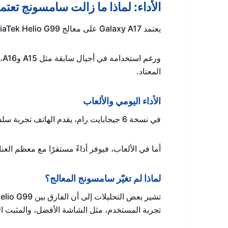
الأداء: لماذا ما زالت سامسونج تعتمد على 99
يعتمد Galaxy A17 على معالج MediaTek Helio G99 بدقة تصنيع 6 نانومتر.
و
المعتاد.
الأداء اليومي والألعاب
في نسخة 6 جيجابايت رام، يقدم الهاتف تجربة سلسة في المهام اليومية، مع قدرة جيدة على الاحتفاظ بالتطبيقات في الخلفية.
أما في الألعاب، فيوفر أداءً مستقرًا مع معظم ال
لماذا لم تغيّر سامسونج المعالج؟
تجربة المستخدم، مثل الشاشة الأفضل، والمثبت ا