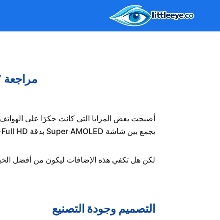
لتجاوز
لى
لمحتوى
مراجعة Samsung Galaxy A17: هل يستحق الشراء في 2026؟
يجمع بين شاشة Super AMOLED بدقة Full HD+، ومثبت بصري حقيقي للكاميرا (OIS)، إلى جانب دعم برمجي طويل الأمد من سامسونج.
لكن هل تكفي هذه الإضافات ليكون من أفضل الخيا
التصميم وجودة التصنيع