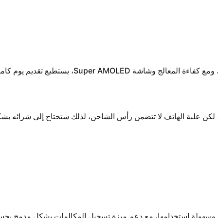
Galaxy A الشحن السريع بقدرة 25 واط، لكن علبة الهاتف لا تتضمن رأس الشاحن، لذلك ستحتاج