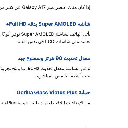
إذا كان هناك عنصر يميز Galaxy A17 عن كثير من منافسيه، فهو الشاشة.
شاشة Super AMOLED بدقة Full HD+
يأتي الهاتف بش
تعتمد على شاشات LCD في نفس الفئة.
معدل تحديث 90 هرتز وسطوع جيد
تحت أشعة الشمس المباشرة.
حماية Gorilla Glass Victus Plus
من الإضافات اللافتة اعتماد طبقة حماية Gorilla Glass Victus Plus، وهي ميزة اعتدنا رؤيتها في هواتف أعلى سعرًا، وتوفر مقاومة أفضل للخدوش والصدمات اليومية.