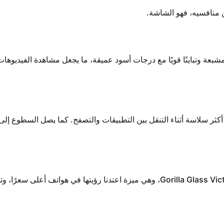
اشة Super AMOLED توفر ألوانًا مشبعة وتباينًا قويًا مع درجات أسود عميقة، ما يجعل مشاه