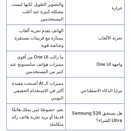
والتصوير الطويل لكنها ليست
حرارة
مشكلة كبيرة عند أغلب
المستخدمين
الهاتف يقدم تجربة ألعاب
تجربة الألعاب
ممتازة مع فريمات مستقرة
وشاشة قوية
ما زالت One UI من أقوى
واجهة One UI
مميزات هواتف سامسونج عند
كثير من المستخدمين
مميزات الـ AI أصبحت مفيدة
مزايا الذكاء الاصطناعي
أكثر في الاستخدام الحقيقي
اليومي
نعم، خصوصًا لمن يملك هاتفًا
هل يستحق Samsung S26
قديمًا أو يريد تجربة هاتف رائد
Ultra الشراء؟
متكاملة