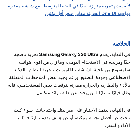
لأنه يقدم تجربة متوازنة جدًا في الفئة المتوسطة مع شاشة ممتازة
وواجهة One UI الحديثة مقابل سعر أقل بكثير.
الخلاصه
في النهاية، يقدم
Samsung Galaxy S26 Ultra
تجربة ناضجة
جدًا ومريحة في الاستخدام اليومي، وما زال من أقوى هواتف
سامسونج من ناحية الشاشة والكاميرات وتجربة النظام والذكاء
الاصطناعي وجودة التصنيع. ورغم وجود بعض الملاحظات المتعلقة
بالأداء والبطارية والحرارة مقارنة بتوقعات بعض المستخدمين، فإنه
يظل خيارًا ممتازًا لمن يبحث عن هاتف رائد متكامل.
في النهاية، يعتمد الاختيار على ميزانيتك واحتياجاتك، سواء كنت
تبحث عن أفضل تجربة ممكنة، أو عن هاتف يقدم توازنًا قويًا بين
الأداء والسعر.