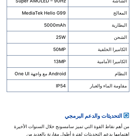
الشاشة
Super AMOLED – 90Hz
المعالج
MediaTek Helio G99
البطارية
5000mAh
الشحن
25W
الكاميرا الخلفية
50MP
الكاميرا الأمامية
13MP
النظام
Android مع واجهة One UI
مقاومة الماء والغبار
IP54
التحديثات والدعم البرمجي
من أهم نقاط القوة التي تميز سامسونج خلال السنوات الأخيرة
اهتمامها بدعم التحديثات لفترة أطول مقارنة بالعديد من